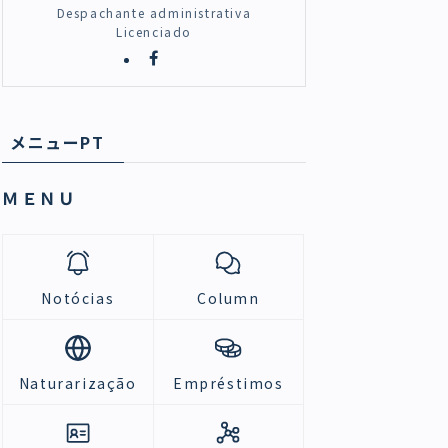
Despachante administrativa
Licenciado
メニューPT
ＭＥＮＵ
Notócias
Column
Naturarização
Empréstimos