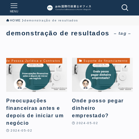
MENU
HOME
demonstração de resultados
demonstração de resultados
– tag –
ção de Pessoa Jurídica e Contratos
Suporte de financiamento
Preocupações
Onde posso pegar
financeiras antes e
dinheiro
depois de iniciar um
emprestado?
negócio
2024-05-02
2024-05-02